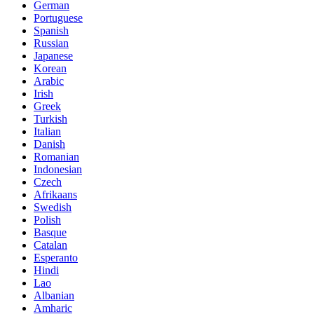
German
Portuguese
Spanish
Russian
Japanese
Korean
Arabic
Irish
Greek
Turkish
Italian
Danish
Romanian
Indonesian
Czech
Afrikaans
Swedish
Polish
Basque
Catalan
Esperanto
Hindi
Lao
Albanian
Amharic