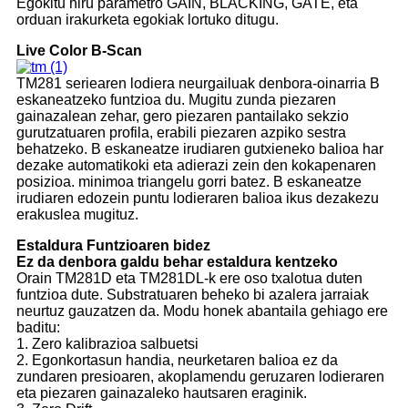
Egokitu hiru parametro GAIN, BLACKING, GATE, eta
orduan irakurketa egokiak lortuko ditugu.
Live Color B-Scan
TM281 seriearen lodiera neurgailuak denbora-oinarria B
eskaneatzeko funtzioa du. Mugitu zunda piezaren
gainazalean zehar, gero piezaren pantailako sekzio
gurutzatuaren profila, erabili piezaren azpiko sestra
behatzeko. B eskaneatze irudiaren gutxieneko balioa har
dezake automatikoki eta adierazi zein den kokapenaren
posizioa. minimoa triangelu gorri batez. B eskaneatze
irudiaren edozein puntu lodieraren balioa ikus dezakezu
erakuslea mugituz.
Estaldura Funtzioaren bidez
Ez da denbora galdu behar estaldura kentzeko
Orain TM281D eta TM281DL-k ere oso txalotua duten
funtzioa dute. Substratuaren beheko bi azalera jarraiak
neurtuz gauzatzen da. Modu honek abantaila gehiago ere
baditu:
1. Zero kalibrazioa salbuetsi
2. Egonkortasun handia, neurketaren balioa ez da
zundaren presioaren, akoplamendu geruzaren lodieraren
eta piezaren gainazaleko hautsaren eraginik.