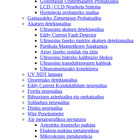
Gogortasun Unibertsalaren Probatzailea
LCD / CCD Neurketa Sistema
Hormigoia probatzeko mailua
Gainazaleko Zimurtasun Probatzailea
Akatsen detektagailua
Ultrasoinu akatsen detektagailua
Eddy Current Fault Detector
Ultrasoinu faseko matrize akatsen detektagailua
Partikula Magnetikoen Saiakuntza
Array faseko zundak eta ziria
Ultrasoinu bidezko kalibrazio blokea
Ultrasoinu transduktorearen kableak
Ultrasoinuetarako konektorea
UV NDT lanpara
Oporretako detektagailua
Eddy Current Konduktibitate neurgailua
Ferrita neurgailua
Bibrazioen aztertzailea eta orekatzailea
Soldadura neurgailua
Distira neurgailua
Wire Penetrameter
Ale metalografikoa prestatzea
Artezteko leuntzeko makina
Ebaketa-makina metalurgikoa
Mikroskopio metalurgikoa