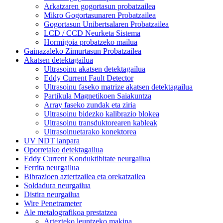
Arkatzaren gogortasun probatzailea
Mikro Gogortasunaren Probatzailea
Gogortasun Unibertsalaren Probatzailea
LCD / CCD Neurketa Sistema
Hormigoia probatzeko mailua
Gainazaleko Zimurtasun Probatzailea
Akatsen detektagailua
Ultrasoinu akatsen detektagailua
Eddy Current Fault Detector
Ultrasoinu faseko matrize akatsen detektagailua
Partikula Magnetikoen Saiakuntza
Array faseko zundak eta ziria
Ultrasoinu bidezko kalibrazio blokea
Ultrasoinu transduktorearen kableak
Ultrasoinuetarako konektorea
UV NDT lanpara
Oporretako detektagailua
Eddy Current Konduktibitate neurgailua
Ferrita neurgailua
Bibrazioen aztertzailea eta orekatzailea
Soldadura neurgailua
Distira neurgailua
Wire Penetrameter
Ale metalografikoa prestatzea
Artezteko leuntzeko makina