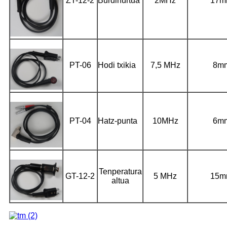
ZT-12-2
Burdinurtua
2MHz
17m
PT-06
Hodi txikia
7,5 MHz
8m
PT-04
Hatz-punta
10MHz
6m
Tenperatura
GT-12-2
5 MHz
15m
altua