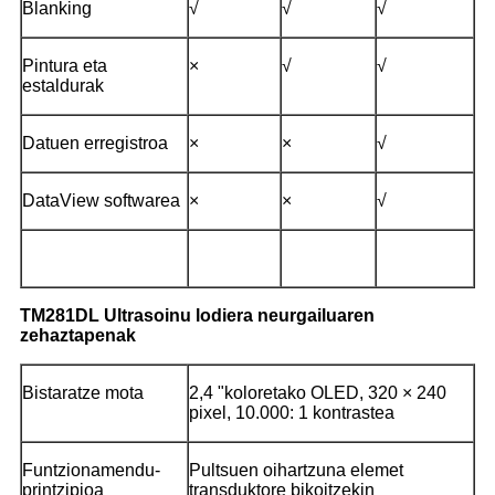
Blanking
√
√
√
Pintura eta
×
√
√
estaldurak
Datuen erregistroa
×
×
√
DataView softwarea
×
×
√
TM281DL Ultrasoinu lodiera neurgailuaren
zehaztapenak
Bistaratze mota
2,4 "koloretako OLED, 320 × 240
pixel, 10.000: 1 kontrastea
Funtzionamendu-
Pultsuen oihartzuna elemet
printzipioa
transduktore bikoitzekin