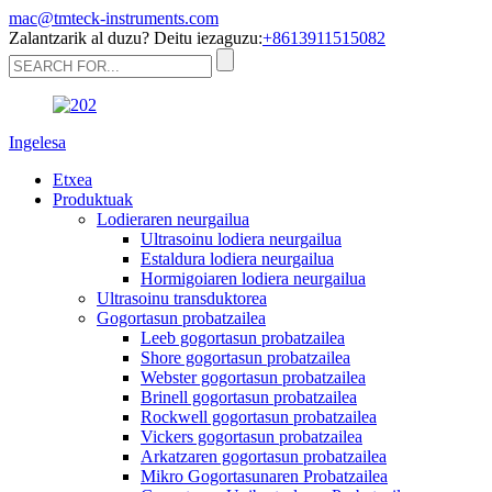
mac@tmteck-instruments.com
Zalantzarik al duzu? Deitu iezaguzu:
+8613911515082
Ingelesa
Etxea
Produktuak
Lodieraren neurgailua
Ultrasoinu lodiera neurgailua
Estaldura lodiera neurgailua
Hormigoiaren lodiera neurgailua
Ultrasoinu transduktorea
Gogortasun probatzailea
Leeb gogortasun probatzailea
Shore gogortasun probatzailea
Webster gogortasun probatzailea
Brinell gogortasun probatzailea
Rockwell gogortasun probatzailea
Vickers gogortasun probatzailea
Arkatzaren gogortasun probatzailea
Mikro Gogortasunaren Probatzailea