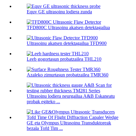
Equv GE ultrasoinu lodiera zunda
TFD800C Ultrasoinu akatsen detektagailua
Ultrasoinu akatsen detektagailua TFD900
Leeb gogortasun probatzailea THL210
Azaleko zimurtasun probatzailea TMR360
Ultrasoinu lodiera neurgailua A&B Eskaneatu
probak egiteko ...
GE eta Olympus Ultrasoinu Transduktoreak
bezala Tofd Tim ...