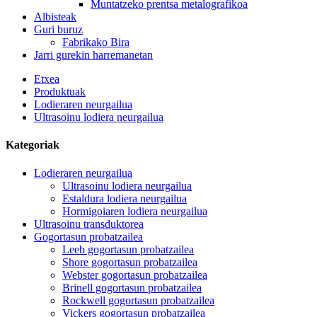
Muntatzeko prentsa metalografikoa
Albisteak
Guri buruz
Fabrikako Bira
Jarri gurekin harremanetan
Etxea
Produktuak
Lodieraren neurgailua
Ultrasoinu lodiera neurgailua
Kategoriak
Lodieraren neurgailua
Ultrasoinu lodiera neurgailua
Estaldura lodiera neurgailua
Hormigoiaren lodiera neurgailua
Ultrasoinu transduktorea
Gogortasun probatzailea
Leeb gogortasun probatzailea
Shore gogortasun probatzailea
Webster gogortasun probatzailea
Brinell gogortasun probatzailea
Rockwell gogortasun probatzailea
Vickers gogortasun probatzailea