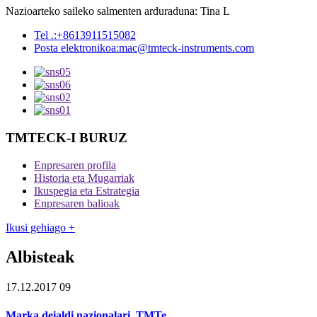
Nazioarteko saileko salmenten arduraduna: Tina L
Tel .:
+8613911515082
Posta elektronikoa:
mac@tmteck-instruments.com
TMTECK-I BURUZ
Enpresaren profila
Historia eta Mugarriak
Ikuspegia eta Estrategia
Enpresaren balioak
Ikusi gehiago +
Albisteak
17.12.2017 09
Marka deialdi nazionalari, TMTe ...