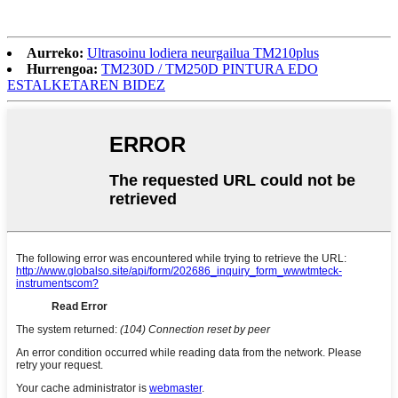
Aurreko:
Ultrasoinu lodiera neurgailua TM210plus
Hurrengoa:
TM230D / TM250D PINTURA EDO
ESTALKETAREN BIDEZ