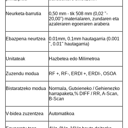
Neurketa-barrutia
0,50 mm - tik 508 mm (0,02 "-
20,00") materialaren, zundaren eta
azaleraren egoeraren arabera
Ebazpena neurtzea
0.01mm, 0.1mm hautagarria (0.001
", 0.01" hautagarria)
Unitateak
Hazbetea edo Milimetroa
Zuzendu modua
RF +, RF-, ERDI +, ERDI-, OSOA
Bistaratzeko modua
Normala, Gutxieneko / Gehienezko
harrapaketa,% DIFF / RR, A-Scan,
B-Scan
V-bidea zuzentzea
Automatikoa