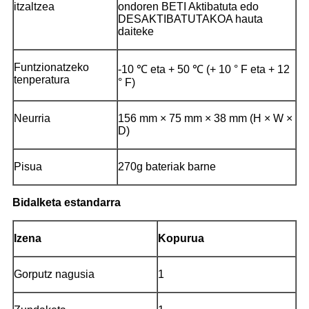
itzaltzea
ondoren BETI Aktibatuta edo
DESAKTIBATUTAKOA hauta
daiteke
Funtzionatzeko
-10 ℃ eta + 50 ℃ (+ 10 ° F eta + 12
tenperatura
° F)
Neurria
156 mm × 75 mm × 38 mm (H × W ×
D)
Pisua
270g bateriak barne
Bidalketa estandarra
Izena
Kopurua
Gorputz nagusia
1