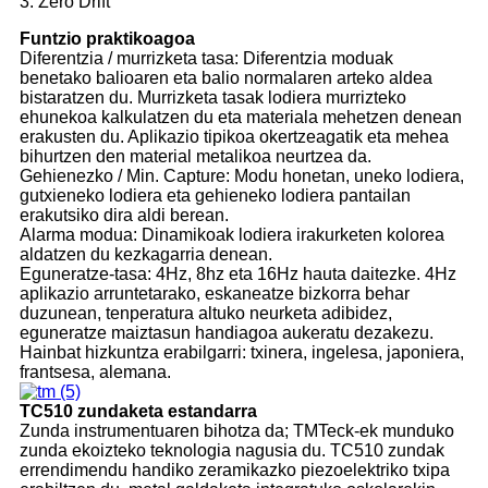
3. Zero Drift
Funtzio praktikoagoa
Diferentzia / murrizketa tasa: Diferentzia moduak
benetako balioaren eta balio normalaren arteko aldea
bistaratzen du. Murrizketa tasak lodiera murrizteko
ehunekoa kalkulatzen du eta materiala mehetzen denean
erakusten du. Aplikazio tipikoa okertzeagatik eta mehea
bihurtzen den material metalikoa neurtzea da.
Gehienezko / Min. Capture: Modu honetan, uneko lodiera,
gutxieneko lodiera eta gehieneko lodiera pantailan
erakutsiko dira aldi berean.
Alarma modua: Dinamikoak lodiera irakurketen kolorea
aldatzen du kezkagarria denean.
Eguneratze-tasa: 4Hz, 8hz eta 16Hz hauta daitezke. 4Hz
aplikazio arruntetarako, eskaneatze bizkorra behar
duzunean, tenperatura altuko neurketa adibidez,
eguneratze maiztasun handiagoa aukeratu dezakezu.
Hainbat hizkuntza erabilgarri: txinera, ingelesa, japoniera,
frantsesa, alemana.
TC510 zundaketa estandarra
Zunda instrumentuaren bihotza da; TMTeck-ek munduko
zunda ekoizteko teknologia nagusia du. TC510 zundak
errendimendu handiko zeramikazko piezoelektriko txipa