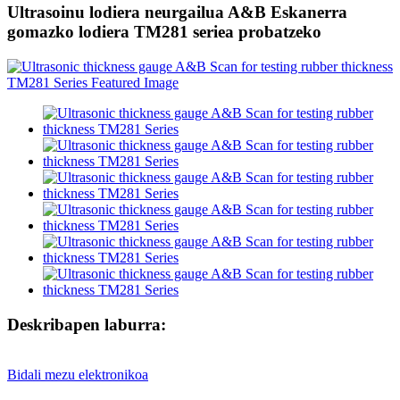
Ultrasoinu lodiera neurgailua A&B Eskanerra
gomazko lodiera TM281 seriea probatzeko
Deskribapen laburra:
Bidali mezu elektronikoa