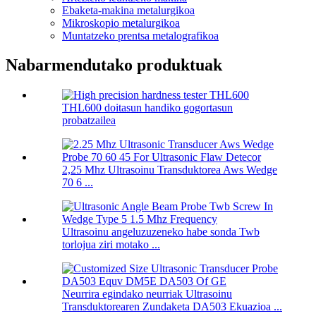
Ebaketa-makina metalurgikoa
Mikroskopio metalurgikoa
Muntatzeko prentsa metalografikoa
Nabarmendutako produktuak
THL600 doitasun handiko gogortasun
probatzailea
2,25 Mhz Ultrasoinu Transduktorea Aws Wedge
70 6 ...
Ultrasoinu angeluzuzeneko habe sonda Twb
torlojua ziri motako ...
Neurrira egindako neurriak Ultrasoinu
Transduktorearen Zundaketa DA503 Ekuazioa ...