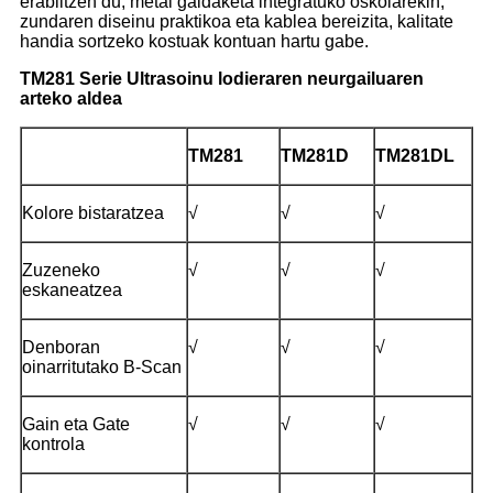
erabiltzen du, metal galdaketa integratuko oskolarekin,
zundaren diseinu praktikoa eta kablea bereizita, kalitate
handia sortzeko kostuak kontuan hartu gabe.
TM281 Serie Ultrasoinu lodieraren neurgailuaren
arteko aldea
TM281
TM281D
TM281DL
Kolore bistaratzea
√
√
√
Zuzeneko
√
√
√
eskaneatzea
Denboran
√
√
√
oinarritutako B-Scan
Gain eta Gate
√
√
√
kontrola