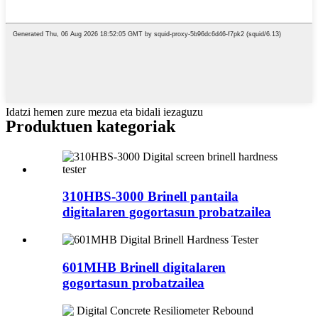
Idatzi hemen zure mezua eta bidali iezaguzu
Produktuen kategoriak
310HBS-3000 Brinell pantaila
digitalaren gogortasun probatzailea
601MHB Brinell digitalaren
gogortasun probatzailea