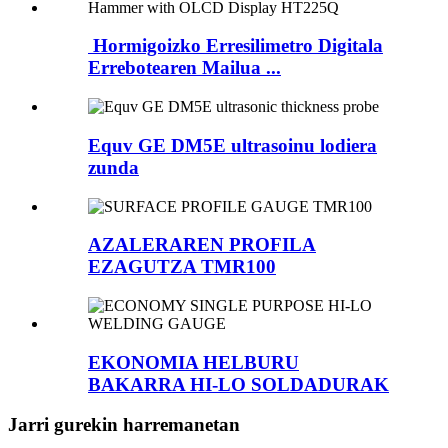
Hormigoizko Erresilimetro Digitala
Errebotearen Mailua ...
Equv GE DM5E ultrasoinu lodiera
zunda
AZALERAREN PROFILA
EZAGUTZA TMR100
EKONOMIA HELBURU
BAKARRA HI-LO SOLDADURAK
Jarri gurekin harremanetan