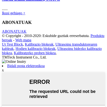
......
Ikusi gehiago +
ABONATUAK
ABONATUAK
© Copyright - 2010-2020: Eskubide guztiak erreserbatuta.
Produktu
beroak
-
Web mapa
Ut Test Block
,
Kalibrazio blokeak
,
Ultrasoinu transduktorearen
kableak
,
Hodien kalibrazio blokeak
,
Ultrasoinu bidezko kalibrazio
blokea
,
Kalibratzeko proben blokea
,
TMTeck Instrument Co., Ltd.
Bidali posta elektronikoa
x