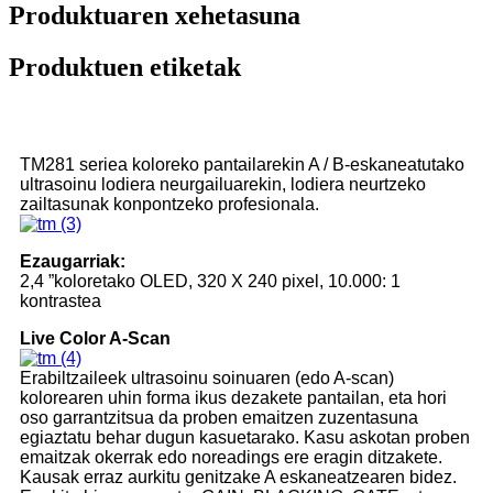
Produktuaren xehetasuna
Produktuen etiketak
TM281 seriea koloreko pantailarekin A / B-eskaneatutako
ultrasoinu lodiera neurgailuarekin, lodiera neurtzeko
zailtasunak konpontzeko profesionala.
Ezaugarriak:
2,4 ”koloretako OLED, 320 X 240 pixel, 10.000: 1
kontrastea
Live Color A-Scan
Erabiltzaileek ultrasoinu soinuaren (edo A-scan)
kolorearen uhin forma ikus dezakete pantailan, eta hori
oso garrantzitsua da proben emaitzen zuzentasuna
egiaztatu behar dugun kasuetarako. Kasu askotan proben
emaitzak okerrak edo noreadings ere eragin ditzakete.
Kausak erraz aurkitu genitzake A eskaneatzearen bidez.