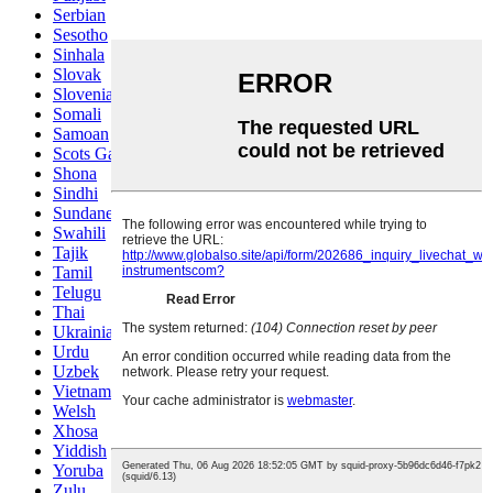
Serbian
Sesotho
Sinhala
Slovak
Slovenian
Somali
Samoan
Scots Gaelic
Shona
Sindhi
Sundanese
Swahili
Tajik
Tamil
Telugu
Thai
Ukrainian
Urdu
Uzbek
Vietnamese
Welsh
Xhosa
Yiddish
Yoruba
Zulu