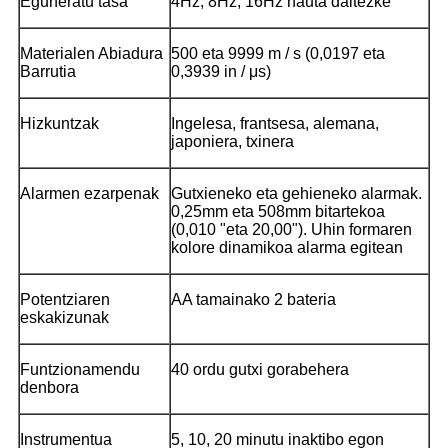
Eguneratu tasa
4Hz, 8Hz, 16Hz hauta daitezke
Materialen Abiadura
500 eta 9999 m / s (0,0197 eta
Barrutia
0,3939 in / μs)
Hizkuntzak
Ingelesa, frantsesa, alemana,
japoniera, txinera
Alarmen ezarpenak
Gutxieneko eta gehieneko alarmak.
0,25mm eta 508mm bitartekoa
(0,010 "eta 20,00"). Uhin formaren
kolore dinamikoa alarma egitean
Potentziaren
AA tamainako 2 bateria
eskakizunak
Funtzionamendu
40 ordu gutxi gorabehera
denbora
Instrumentua
5, 10, 20 minutu inaktibo egon